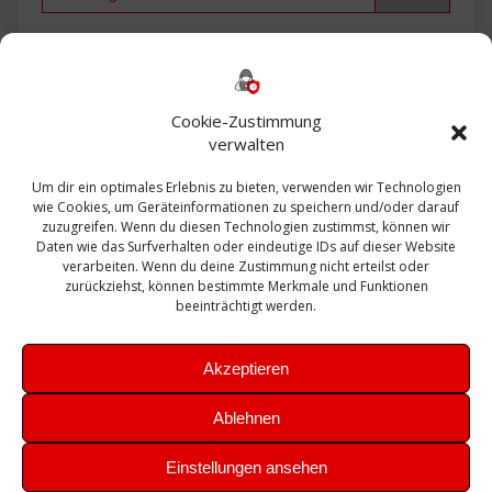
Backup
AD
2013
365
2010
Anmeldung
ESXI
Bautagebuch
ESX
Exchange
HP
Haus
Fritzbox
firewall
Cookie-Zustimmung
Microsoft
kostenlos
Linux
Office
Migration
verwalten
Open Source
Office 365
OSX
Powershell
Outlook
Server
Um dir ein optimales Erlebnis zu bieten, verwenden wir Technologien
Sicherheit
Sanierung
Security
SBS
wie Cookies, um Geräteinformationen zu speichern und/oder darauf
Sophos
SSL
Ubuntu
SIEM
Sicherung
zuzugreifen. Wenn du diesen Technologien zustimmst, können wir
Update
UTM
Veeam
Daten wie das Surfverhalten oder eindeutige IDs auf dieser Website
VCSA
Upgrade
VCenter
verarbeiten. Wenn du deine Zustimmung nicht erteilst oder
Windows
VMWare
VPN
WAZUH
zurückziehst, können bestimmte Merkmale und Funktionen
Zertifikat
beeinträchtigt werden.
Akzeptieren
Ablehnen
© 2026 Leibling.de. Erstellt mit WordPress und dem
Highlight
Einstellungen ansehen
Theme