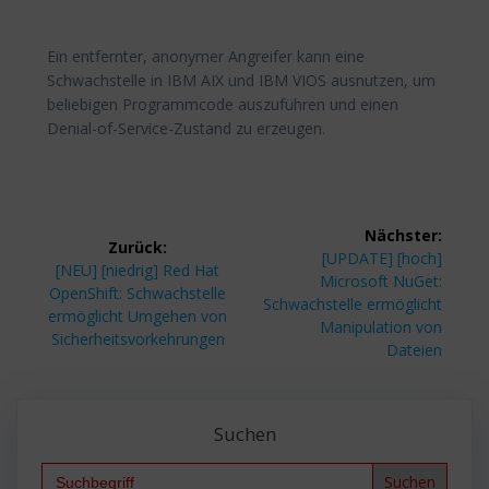
Ein entfernter, anonymer Angreifer kann eine
Schwachstelle in IBM AIX und IBM VIOS ausnutzen, um
beliebigen Programmcode auszuführen und einen
Denial-of-Service-Zustand zu erzeugen.
Beitragsnavigation
Nächster:
Zurück:
Nächster
[UPDATE] [hoch]
Vorheriger
[NEU] [niedrig] Red Hat
Beitrag:
Microsoft NuGet:
Beitrag:
OpenShift: Schwachstelle
Schwachstelle ermöglicht
ermöglicht Umgehen von
Manipulation von
Sicherheitsvorkehrungen
Dateien
Suchen
Search
for: