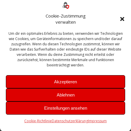
ESXI
Bautagebuch
ESX
Exchange
HP
Haus
Fritzbox
firewall
Cookie-Zustimmung
Microsoft
kostenlos
Linux
Office
Migration
verwalten
Open Source
Office 365
OSX
Powershell
Outlook
Server
Um dir ein optimales Erlebnis zu bieten, verwenden wir Technologien
Sicherheit
Sanierung
Security
SBS
wie Cookies, um Geräteinformationen zu speichern und/oder darauf
Sophos
SSL
Ubuntu
SIEM
Sicherung
zuzugreifen. Wenn du diesen Technologien zustimmst, können wir
Update
UTM
Veeam
Daten wie das Surfverhalten oder eindeutige IDs auf dieser Website
VCSA
Upgrade
VCenter
verarbeiten. Wenn du deine Zustimmung nicht erteilst oder
Windows
VMWare
VPN
WAZUH
zurückziehst, können bestimmte Merkmale und Funktionen
Zertifikat
beeinträchtigt werden.
Akzeptieren
Ablehnen
© 2026 Leibling.de. Erstellt mit WordPress und dem
Highlight
Einstellungen ansehen
Theme
Cookie-Richtlinie
Datenschutzerklärung
Impressum