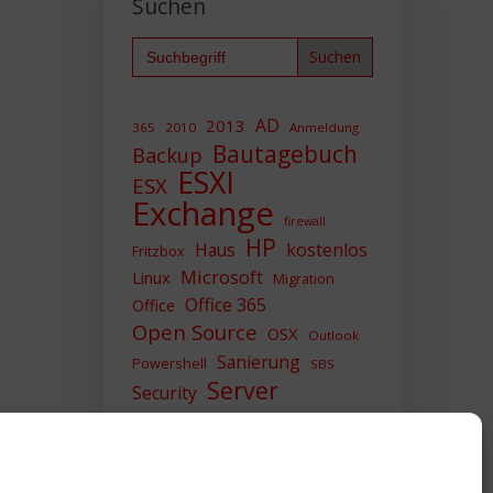
Suchen
Search
for:
AD
2013
365
2010
Anmeldung
Bautagebuch
Backup
ESXI
ESX
Exchange
firewall
HP
Haus
kostenlos
Fritzbox
Microsoft
Linux
Migration
Office 365
Office
Open Source
OSX
Outlook
Sanierung
Powershell
SBS
Server
Security
Sicherheit
SIEM
Sicherung
Sophos
SSL
Ubuntu
Update
UTM
Upgrade