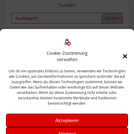
Suchen
Search
for:
Backup
AD
2013
365
2010
Anmeldung
ESXI
Bautagebuch
ESX
Exchange
HP
Haus
Fritzbox
firewall
Cookie-Zustimmung
Microsoft
kostenlos
Linux
Office
Migration
verwalten
Open Source
Office 365
OSX
Powershell
Outlook
Server
Um dir ein optimales Erlebnis zu bieten, verwenden wir Technologien
Sicherheit
Sanierung
Security
SBS
wie Cookies, um Geräteinformationen zu speichern und/oder darauf
Sophos
SSL
Ubuntu
SIEM
Sicherung
zuzugreifen. Wenn du diesen Technologien zustimmst, können wir
Update
UTM
Veeam
Daten wie das Surfverhalten oder eindeutige IDs auf dieser Website
VCSA
Upgrade
VCenter
verarbeiten. Wenn du deine Zustimmung nicht erteilst oder
Windows
VMWare
VPN
WAZUH
zurückziehst, können bestimmte Merkmale und Funktionen
Zertifikat
beeinträchtigt werden.
Akzeptieren
Ablehnen