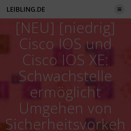
Zum
LEIBLING.DE
Inhalt
springen
[NEU] [niedrig]
Cisco IOS und
Cisco IOS XE:
Schwachstelle
ermöglicht
Umgehen von
Sicherheitsvorkeh