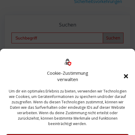
Sicherheitsvorkehrungen
Suchen
Search
for:
Backup
AD
2013
365
2010
Anmeldung
ESXI
Bautagebuch
ESX
Exchange
HP
Haus
Fritzbox
firewall
Cookie-Zustimmung
Microsoft
kostenlos
Linux
Office
Migration
verwalten
Open Source
Office 365
OSX
Powershell
Outlook
Server
Um dir ein optimales Erlebnis zu bieten, verwenden wir Technologien
Sicherheit
Sanierung
Security
SBS
wie Cookies, um Geräteinformationen zu speichern und/oder darauf
Sophos
SSL
Ubuntu
SIEM
Sicherung
zuzugreifen. Wenn du diesen Technologien zustimmst, können wir
Update
UTM
Veeam
Daten wie das Surfverhalten oder eindeutige IDs auf dieser Website
VCSA
Upgrade
VCenter
verarbeiten. Wenn du deine Zustimmung nicht erteilst oder
Windows
VMWare
VPN
WAZUH
zurückziehst, können bestimmte Merkmale und Funktionen
Zertifikat
beeinträchtigt werden.