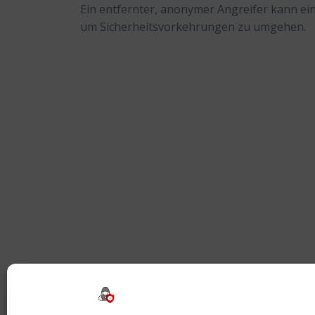
Ein entfernter, anonymer Angreifer kann ei
um Sicherheitsvorkehrungen zu umgehen.
Beitragsnavigation