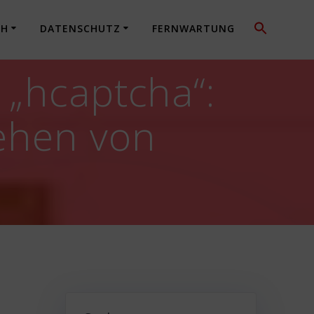
CH
DATENSCHUTZ
FERNWARTUNG
 „hcaptcha“:
ehen von