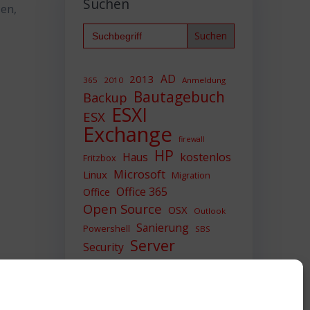
Suchen
zen,
Search
for:
AD
2013
365
2010
Anmeldung
Bautagebuch
Backup
ESXI
ESX
Exchange
firewall
HP
Haus
kostenlos
Fritzbox
Microsoft
Linux
Migration
Office 365
Office
Open Source
OSX
Outlook
Sanierung
Powershell
SBS
Server
Security
Sicherheit
SIEM
Sicherung
Sophos
SSL
Ubuntu
Update
UTM
Upgrade