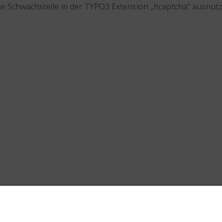
ne Schwachstelle in der TYPO3 Extension „hcaptcha“ ausnut