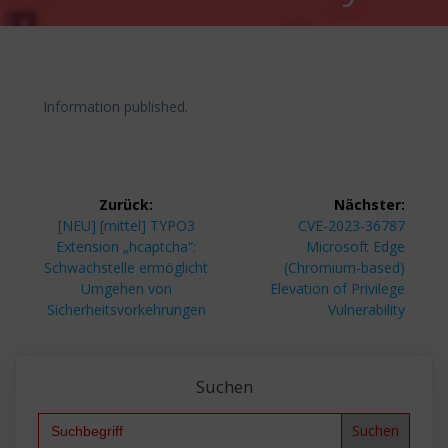
Information published.
Beitragsnavigation
Zurück:
Nächster:
Vorheriger
Nächster
[NEU] [mittel] TYPO3
CVE-2023-36787
Beitrag:
Beitrag:
Extension „hcaptcha“:
Microsoft Edge
Schwachstelle ermöglicht
(Chromium-based)
Umgehen von
Elevation of Privilege
Sicherheitsvorkehrungen
Vulnerability
Suchen
Search
for: