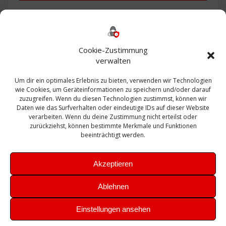
Backup
AD
2013
365
2010
Anmeldung
ESXI
Bautagebuch
ESX
Exchange
HP
Haus
Fritzbox
firewall
Cookie-Zustimmung
Microsoft
kostenlos
Linux
Office
Migration
verwalten
Open Source
Office 365
OSX
Powershell
Outlook
Server
Um dir ein optimales Erlebnis zu bieten, verwenden wir Technologien
Sicherheit
Sanierung
Security
SBS
wie Cookies, um Geräteinformationen zu speichern und/oder darauf
Sophos
SSL
Ubuntu
SIEM
Sicherung
zuzugreifen. Wenn du diesen Technologien zustimmst, können wir
Update
UTM
Veeam
Daten wie das Surfverhalten oder eindeutige IDs auf dieser Website
VCSA
Upgrade
VCenter
verarbeiten. Wenn du deine Zustimmung nicht erteilst oder
Windows
VMWare
VPN
WAZUH
zurückziehst, können bestimmte Merkmale und Funktionen
Zertifikat
beeinträchtigt werden.
Akzeptieren
Ablehnen
© 2026 Leibling.de. Erstellt mit WordPress und dem
Highlight
Einstellungen ansehen
Theme