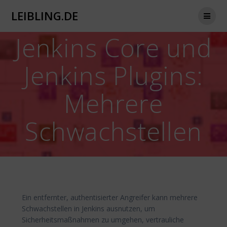
Zum
LEIBLING.DE
Inhalt
springen
Jenkins Core und
Jenkins Plugins:
Mehrere
Schwachstellen
Ein entfernter, authentisierter Angreifer kann mehrere
Schwachstellen in Jenkins ausnutzen, um
Sicherheitsmaßnahmen zu umgehen, vertrauliche