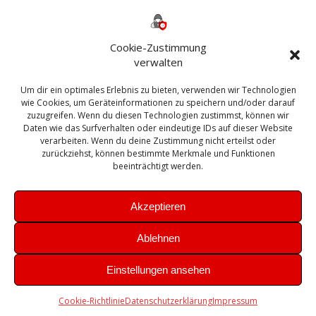
Backup
AD
2013
365
2010
Anmeldung
ESXI
Bautagebuch
ESX
Exchange
HP
Haus
Fritzbox
firewall
Cookie-Zustimmung
Microsoft
kostenlos
Linux
Office
Migration
verwalten
Open Source
Office 365
OSX
Powershell
Outlook
Server
Um dir ein optimales Erlebnis zu bieten, verwenden wir Technologien
Sicherheit
Sanierung
Security
SBS
wie Cookies, um Geräteinformationen zu speichern und/oder darauf
Sophos
SSL
Ubuntu
SIEM
Sicherung
zuzugreifen. Wenn du diesen Technologien zustimmst, können wir
Update
UTM
Veeam
Daten wie das Surfverhalten oder eindeutige IDs auf dieser Website
VCSA
Upgrade
VCenter
verarbeiten. Wenn du deine Zustimmung nicht erteilst oder
Windows
VMWare
VPN
WAZUH
zurückziehst, können bestimmte Merkmale und Funktionen
Zertifikat
beeinträchtigt werden.
Akzeptieren
Ablehnen
© 2026 Leibling.de. Erstellt mit WordPress und dem
Highlight
Einstellungen ansehen
Theme
Cookie-Richtlinie
Datenschutzerklärung
Impressum