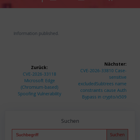
Information published.
Beitragsnavigation
Nächster:
Zurück:
Nächster
CVE-2026-33810 Case-
Vorheriger
CVE-2026-33118
Beitrag:
sensitive
Beitrag:
Microsoft Edge
excludedSubtrees name
(Chromium-based)
constraints cause Auth
Spoofing Vulnerability
Bypass in crypto/x509
Suchen
Search
for: