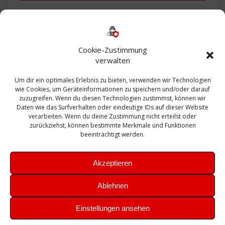
Backup
AD
2013
365
2010
Anmeldung
ESXI
Bautagebuch
ESX
Exchange
HP
Haus
Fritzbox
firewall
Cookie-Zustimmung
Microsoft
kostenlos
Linux
Office
Migration
verwalten
Open Source
Office 365
OSX
Powershell
Outlook
Server
Um dir ein optimales Erlebnis zu bieten, verwenden wir Technologien
Sicherheit
Sanierung
Security
SBS
wie Cookies, um Geräteinformationen zu speichern und/oder darauf
Sophos
SSL
Ubuntu
SIEM
Sicherung
zuzugreifen. Wenn du diesen Technologien zustimmst, können wir
Update
UTM
Veeam
Daten wie das Surfverhalten oder eindeutige IDs auf dieser Website
VCSA
Upgrade
VCenter
verarbeiten. Wenn du deine Zustimmung nicht erteilst oder
Windows
VMWare
VPN
WAZUH
zurückziehst, können bestimmte Merkmale und Funktionen
Zertifikat
beeinträchtigt werden.
Akzeptieren
Ablehnen
© 2026 Leibling.de. Erstellt mit WordPress und dem
Highlight
Einstellungen ansehen
Theme