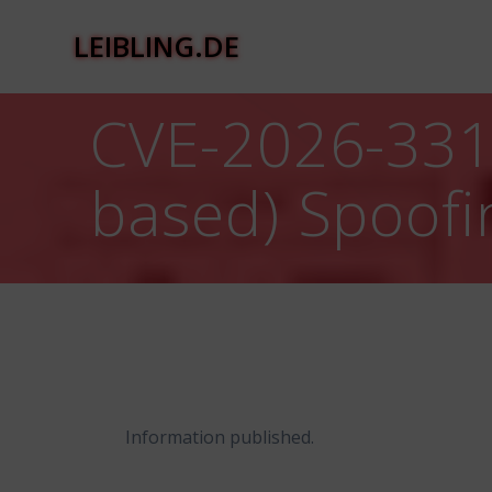
Zum
Inhalt
LEIBLING.DE
springen
CVE-2026-331
based) Spoofin
Information published.