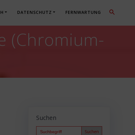
CH
DATENSCHUTZ
FERNWARTUNG
e (Chromium-
Suchen
Search
for: