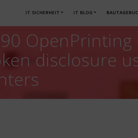
IT SICHERHEIT
IT BLOG
BAUTAGEBU
90 OpenPrinting 
oken disclosure u
nters