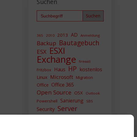
Suchen
Search
for:
AD
2013
365
2010
Anmeldung
Bautagebuch
Backup
ESXI
ESX
Exchange
firewall
HP
Haus
kostenlos
Fritzbox
Microsoft
Linux
Migration
Office 365
Office
Open Source
OSX
Outlook
Sanierung
Powershell
SBS
Server
Security
Sicherheit
SIEM
Sicherung
Sophos
SSL
Ubuntu
Update
UTM
Upgrade