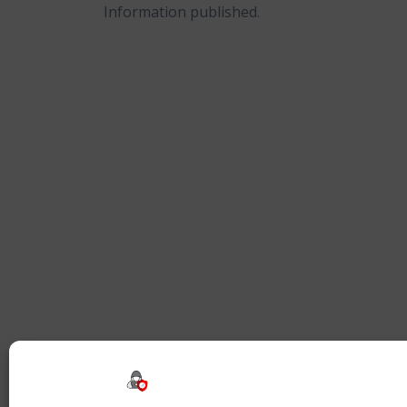
Information published.
Beitragsnavigation