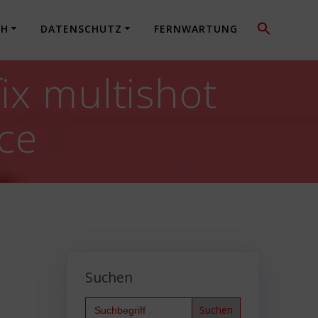
CH
DATENSCHUTZ
FERNWARTUNG
ix multishot
ce
Suchen
Search
for: