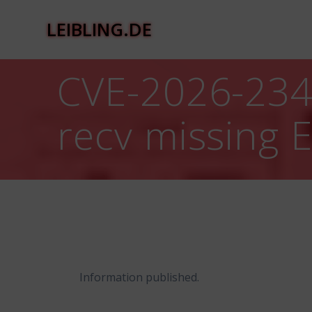
Zum
Inhalt
LEIBLING.DE
springen
CVE-2026-23473
recv missing 
Information published.