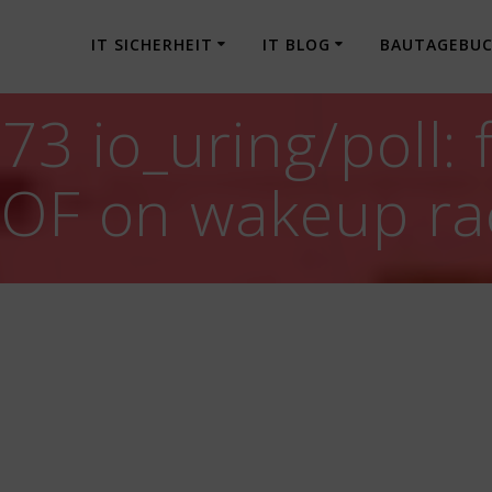
IT SICHERHEIT
IT BLOG
BAUTAGEBU
 io_uring/poll: f
EOF on wakeup ra