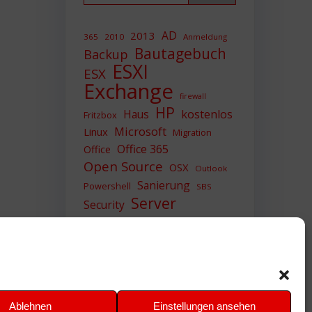
AD
2013
365
2010
Anmeldung
Bautagebuch
Backup
ESXI
ESX
Exchange
firewall
HP
Haus
kostenlos
Fritzbox
Microsoft
Linux
Migration
Office 365
Office
Open Source
OSX
Outlook
Sanierung
Powershell
SBS
Server
Security
Sicherheit
SIEM
Sicherung
Sophos
SSL
Ubuntu
Update
UTM
Upgrade
Veeam
VCSA
VCenter
VMWare
VPN
WAZUH
Ablehnen
Einstellungen ansehen