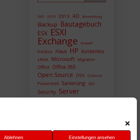
AD
2013
365
2010
Anmeldung
Bautagebuch
Backup
ESXI
ESX
Exchange
firewall
HP
Haus
kostenlos
Fritzbox
Microsoft
Linux
Migration
Office 365
Office
Open Source
OSX
Outlook
Sanierung
Powershell
SBS
Server
Security
Sicherheit
SIEM
Sicherung
Sophos
SSL
Ubuntu
Update
UTM
Upgrade
Veeam
VCSA
VCenter
VMWare
VPN
WAZUH
Ablehnen
Einstellungen ansehen