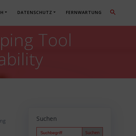
CH
DATENSCHUTZ
FERNWARTUNG
ping Tool
bility
Suchen
ing
Search
for: