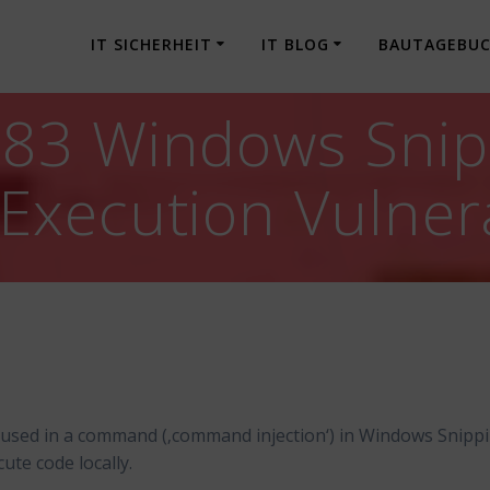
IT SICHERHEIT
IT BLOG
BAUTAGEBU
83 Windows Snip
xecution Vulnera
s used in a command (‚command injection‘) in Windows Snipp
ute code locally.