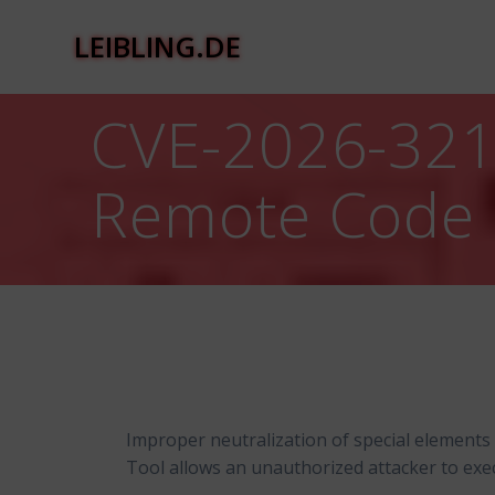
Zum
Inhalt
LEIBLING.DE
springen
CVE-2026-321
Remote Code E
Improper neutralization of special element
Tool allows an unauthorized attacker to exec