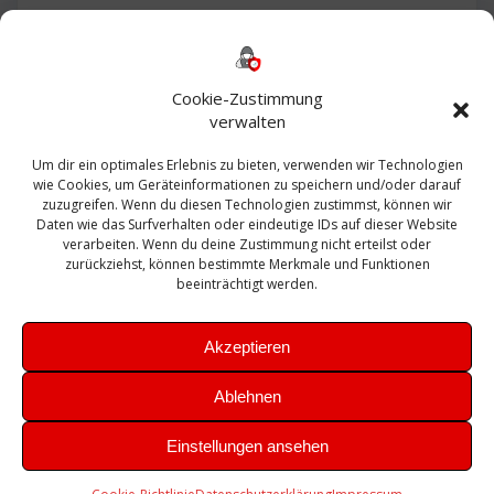
Backup
AD
2013
365
2010
Anmeldung
ESXI
Bautagebuch
ESX
Exchange
HP
Haus
Fritzbox
firewall
Cookie-Zustimmung
Microsoft
kostenlos
Linux
Office
Migration
verwalten
Open Source
Office 365
OSX
Powershell
Outlook
Server
Um dir ein optimales Erlebnis zu bieten, verwenden wir Technologien
Sicherheit
Sanierung
Security
SBS
wie Cookies, um Geräteinformationen zu speichern und/oder darauf
Sophos
SSL
Ubuntu
SIEM
Sicherung
zuzugreifen. Wenn du diesen Technologien zustimmst, können wir
Update
UTM
Veeam
Daten wie das Surfverhalten oder eindeutige IDs auf dieser Website
VCSA
Upgrade
VCenter
verarbeiten. Wenn du deine Zustimmung nicht erteilst oder
Windows
VMWare
VPN
WAZUH
zurückziehst, können bestimmte Merkmale und Funktionen
Zertifikat
beeinträchtigt werden.
Akzeptieren
Ablehnen
© 2026 Leibling.de. Erstellt mit WordPress und dem
Highlight
Einstellungen ansehen
Theme