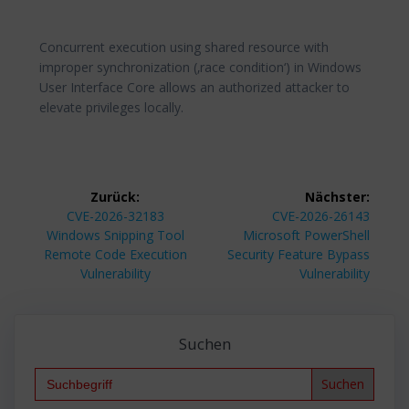
Concurrent execution using shared resource with
improper synchronization (‚race condition‘) in Windows
User Interface Core allows an authorized attacker to
elevate privileges locally.
Beitragsnavigation
Zurück:
Nächster:
Vorheriger
Nächster
CVE-2026-32183
CVE-2026-26143
Beitrag:
Beitrag:
Windows Snipping Tool
Microsoft PowerShell
Remote Code Execution
Security Feature Bypass
Vulnerability
Vulnerability
Suchen
Search
for: