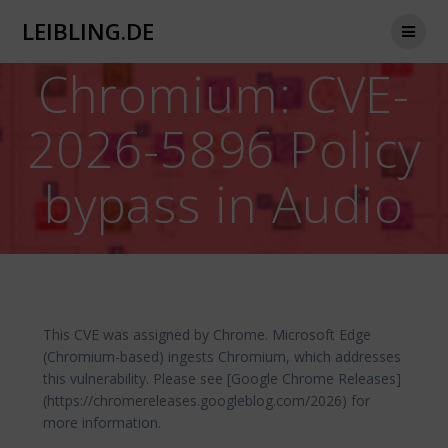
Zum
LEIBLING.DE
Inhalt
springen
Chromium: CVE-
2026-5896 Policy
bypass in Audio
This CVE was assigned by Chrome. Microsoft Edge
(Chromium-based) ingests Chromium, which addresses
this vulnerability. Please see [Google Chrome Releases]
(https://chromereleases.googleblog.com/2026) for
more information.