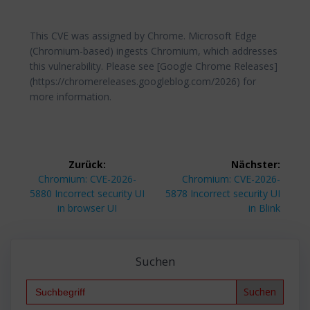
This CVE was assigned by Chrome. Microsoft Edge
(Chromium-based) ingests Chromium, which addresses
this vulnerability. Please see [Google Chrome Releases]
(https://chromereleases.googleblog.com/2026) for
more information.
Beitragsnavigation
Zurück:
Nächster:
Vorheriger
Nächster
Chromium: CVE-2026-
Chromium: CVE-2026-
Beitrag:
Beitrag:
5880 Incorrect security UI
5878 Incorrect security UI
in browser UI
in Blink
Suchen
Search
for: