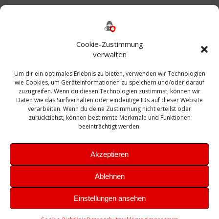
Backup
AD
2013
365
2010
Anmeldung
ESXI
Bautagebuch
ESX
Exchange
HP
Haus
Fritzbox
firewall
Cookie-Zustimmung
Microsoft
kostenlos
Linux
Office
Migration
verwalten
Open Source
Office 365
OSX
Powershell
Outlook
Server
Um dir ein optimales Erlebnis zu bieten, verwenden wir Technologien
Sicherheit
Sanierung
Security
SBS
wie Cookies, um Geräteinformationen zu speichern und/oder darauf
Sophos
SSL
Ubuntu
SIEM
Sicherung
zuzugreifen. Wenn du diesen Technologien zustimmst, können wir
Update
UTM
Veeam
Daten wie das Surfverhalten oder eindeutige IDs auf dieser Website
VCSA
Upgrade
VCenter
verarbeiten. Wenn du deine Zustimmung nicht erteilst oder
Windows
VMWare
VPN
WAZUH
zurückziehst, können bestimmte Merkmale und Funktionen
Zertifikat
beeinträchtigt werden.
Akzeptieren
Ablehnen
© 2026 Leibling.de. Erstellt mit WordPress und dem
Highlight
Einstellungen ansehen
Theme