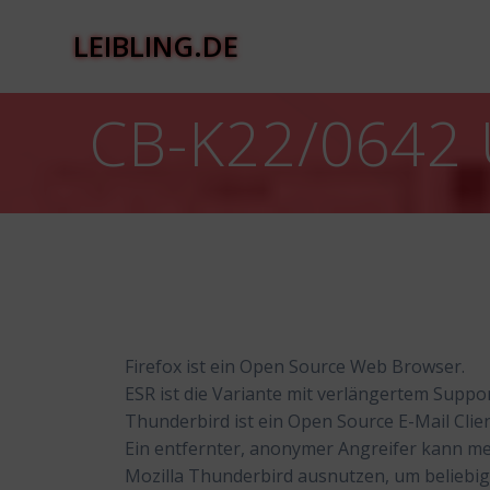
Zum
Inhalt
LEIBLING.DE
springen
CB-K22/0642 
Firefox ist ein Open Source Web Browser.
ESR ist die Variante mit verlängertem Suppor
Thunderbird ist ein Open Source E-Mail Clien
Ein entfernter, anonymer Angreifer kann meh
Mozilla Thunderbird ausnutzen, um belieb