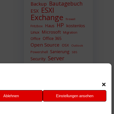
Bautagebuch
Backup
ESXI
ESX
Exchange
firewall
HP
Haus
kostenlos
Fritzbox
Microsoft
Linux
Migration
Office 365
Office
Open Source
OSX
Outlook
Sanierung
Powershell
SBS
Server
Security
Sicherheit
SIEM
Sicherung
Sophos
SSL
Ubuntu
Update
UTM
Upgrade
Veeam
VCSA
VCenter
VMWare
VPN
WAZUH
Ablehnen
Einstellungen ansehen
Windows
Zertifikat