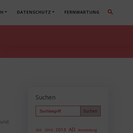
CH
DATENSCHUTZ
FERNWARTUNG
Suchen
Search
for:
 und
AD
2013
365
2010
Anmeldung