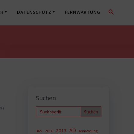
CH
DATENSCHUTZ
FERNWARTUNG
Suchen
en
Search
for:
AD
2013
365
2010
Anmeldung