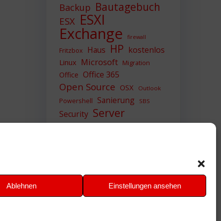
Bautagebuch
Backup
ESXI
ESX
Exchange
firewall
HP
Haus
kostenlos
Fritzbox
Microsoft
Linux
Migration
Office 365
Office
Open Source
OSX
Outlook
Sanierung
Powershell
SBS
Server
Security
Sicherheit
SIEM
Sicherung
Sophos
SSL
Ubuntu
Update
UTM
Upgrade
Veeam
VCSA
VCenter
VMWare
VPN
WAZUH
Ablehnen
Einstellungen ansehen
Windows
Zertifikat