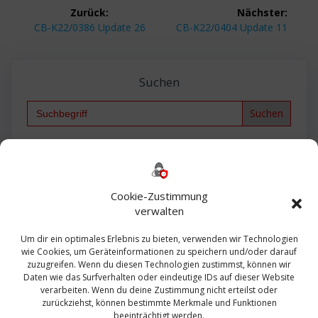
Beitragsnavigation
Zurück:
Nächster:
Vorheriger
Nächster
CB-K22/0386 Update 26
CB-K22/0404 Update 11
Beitrag:
Beitrag:
Suchen
Search
for:
Backup
AD
2013
365
2010
Anmeldung
ESXI
Bautagebuch
ESX
Exchange
HP
Haus
Fritzbox
firewall
Cookie-Zustimmung
Microsoft
kostenlos
Linux
Office
Migration
verwalten
Open Source
Office 365
OSX
Powershell
Outlook
Server
Um dir ein optimales Erlebnis zu bieten, verwenden wir Technologien
Sicherheit
Sanierung
Security
SBS
wie Cookies, um Geräteinformationen zu speichern und/oder darauf
Sophos
SSL
Ubuntu
SIEM
Sicherung
zuzugreifen. Wenn du diesen Technologien zustimmst, können wir
Update
UTM
Veeam
Daten wie das Surfverhalten oder eindeutige IDs auf dieser Website
VCSA
Upgrade
VCenter
verarbeiten. Wenn du deine Zustimmung nicht erteilst oder
Windows
VMWare
VPN
WAZUH
zurückziehst, können bestimmte Merkmale und Funktionen
Zertifikat
beeinträchtigt werden.