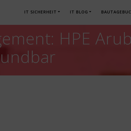
IT SICHERHEIT
IT BLOG
BAUTAGEBU
gement: HPE Arub
wundbar