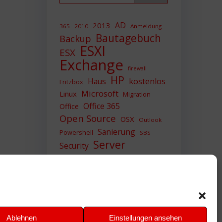
AD
2013
365
2010
Anmeldung
Bautagebuch
Backup
ESXI
ESX
Exchange
firewall
HP
Haus
kostenlos
Fritzbox
Microsoft
Linux
Migration
Office 365
Office
Open Source
OSX
Outlook
Sanierung
Powershell
SBS
Server
Security
Sicherheit
SIEM
Sicherung
Sophos
SSL
Ubuntu
Update
UTM
Upgrade
Veeam
VCSA
VCenter
VMWare
VPN
WAZUH
Ablehnen
Einstellungen ansehen