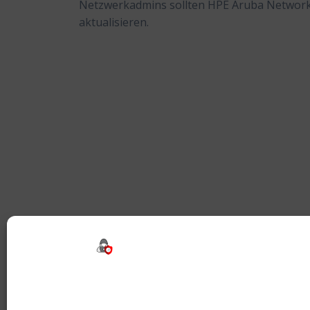
Netzwerkadmins sollten HPE Aruba Network
aktualisieren.
Beitragsnavigation