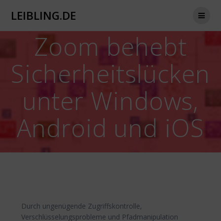
Zum
LEIBLING.DE
Inhalt
springen
Zoom behebt
Sicherheitslücken
unter Windows,
Android und iOS
Durch ungenügende Zugriffskontrolle,
Verschlüsselungsprobleme und Pfadmanipulation