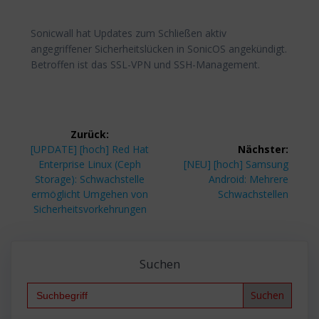
Sonicwall hat Updates zum Schließen aktiv
angegriffener Sicherheitslücken in SonicOS angekündigt.
Betroffen ist das SSL-VPN und SSH-Management.
Beitragsnavigation
Zurück:
Vorheriger
[UPDATE] [hoch] Red Hat
Nächster:
Beitrag:
Nächster
Enterprise Linux (Ceph
[NEU] [hoch] Samsung
Beitrag:
Storage): Schwachstelle
Android: Mehrere
ermöglicht Umgehen von
Schwachstellen
Sicherheitsvorkehrungen
Suchen
Search
for: