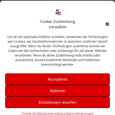
Backup
AD
2013
365
2010
Anmeldung
ESXI
Bautagebuch
ESX
Exchange
HP
Haus
Fritzbox
firewall
Cookie-Zustimmung
Microsoft
kostenlos
Linux
Office
Migration
verwalten
Open Source
Office 365
OSX
Powershell
Outlook
Server
Um dir ein optimales Erlebnis zu bieten, verwenden wir Technologien
Sicherheit
Sanierung
Security
SBS
wie Cookies, um Geräteinformationen zu speichern und/oder darauf
Sophos
SSL
Ubuntu
SIEM
Sicherung
zuzugreifen. Wenn du diesen Technologien zustimmst, können wir
Update
UTM
Veeam
Daten wie das Surfverhalten oder eindeutige IDs auf dieser Website
VCSA
Upgrade
VCenter
verarbeiten. Wenn du deine Zustimmung nicht erteilst oder
Windows
VMWare
VPN
WAZUH
zurückziehst, können bestimmte Merkmale und Funktionen
Zertifikat
beeinträchtigt werden.
Akzeptieren
Ablehnen
© 2026 Leibling.de. Erstellt mit WordPress und dem
Highlight
Einstellungen ansehen
Theme
Cookie-Richtlinie
Datenschutzerklärung
Impressum