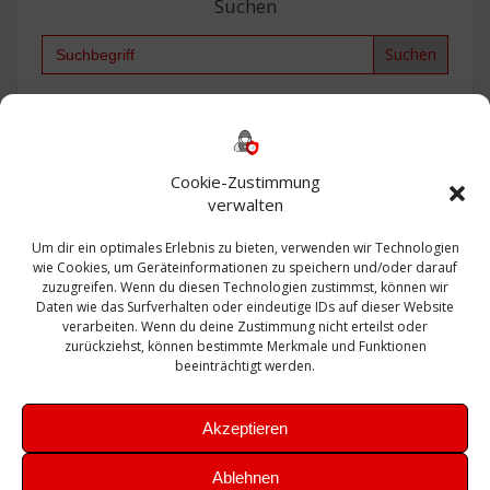
Suchen
Search
for:
Backup
AD
2013
365
2010
Anmeldung
ESXI
Bautagebuch
ESX
Exchange
HP
Haus
Fritzbox
firewall
Cookie-Zustimmung
Microsoft
kostenlos
Linux
Office
Migration
verwalten
Open Source
Office 365
OSX
Powershell
Outlook
Server
Um dir ein optimales Erlebnis zu bieten, verwenden wir Technologien
Sicherheit
Sanierung
Security
SBS
wie Cookies, um Geräteinformationen zu speichern und/oder darauf
Sophos
SSL
Ubuntu
SIEM
Sicherung
zuzugreifen. Wenn du diesen Technologien zustimmst, können wir
Update
UTM
Veeam
Daten wie das Surfverhalten oder eindeutige IDs auf dieser Website
VCSA
Upgrade
VCenter
verarbeiten. Wenn du deine Zustimmung nicht erteilst oder
Windows
VMWare
VPN
WAZUH
zurückziehst, können bestimmte Merkmale und Funktionen
Zertifikat
beeinträchtigt werden.
Akzeptieren
Ablehnen