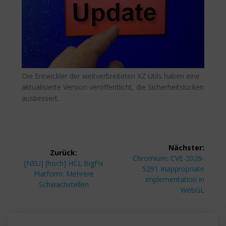
Die Entwickler der weitverbreiteten XZ Utils haben eine
aktualisierte Version veröffentlicht, die Sicherheitslücken
ausbessert.
Beitragsnavigation
Nächster:
Zurück:
Nächster
Chromium: CVE-2026-
Vorheriger
[NEU] [hoch] HCL BigFix
Beitrag:
5291 Inappropriate
Beitrag:
Platform: Mehrere
implementation in
Schwachstellen
WebGL