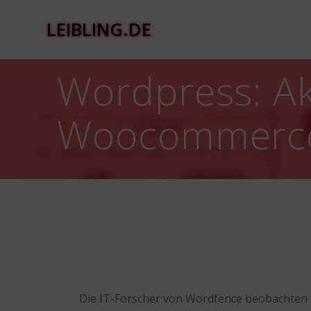
Zum
Inhalt
LEIBLING.DE
springen
Wordpress: Ak
Woocommerce
Die IT-Forscher von Wordfence beobachten 