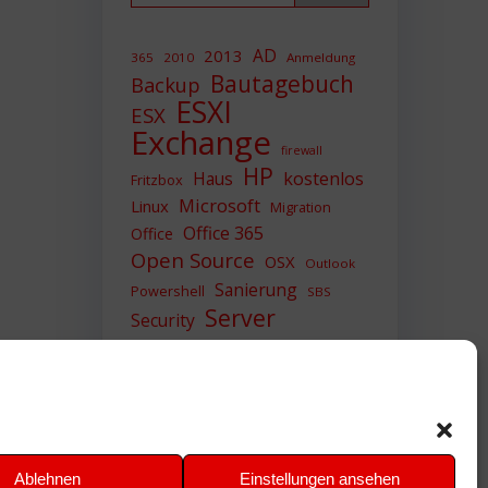
AD
2013
365
2010
Anmeldung
Bautagebuch
Backup
ESXI
ESX
Exchange
firewall
HP
Haus
kostenlos
Fritzbox
Microsoft
Linux
Migration
Office 365
Office
Open Source
OSX
Outlook
Sanierung
Powershell
SBS
Server
Security
Sicherheit
SIEM
Sicherung
Sophos
SSL
Ubuntu
Update
UTM
Upgrade
Veeam
VCSA
VCenter
VMWare
VPN
WAZUH
Ablehnen
Einstellungen ansehen