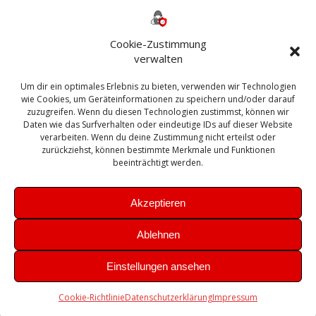
Backup
AD
2013
365
2010
Anmeldung
ESXI
Bautagebuch
ESX
Exchange
HP
Haus
Fritzbox
firewall
Cookie-Zustimmung
Microsoft
kostenlos
Linux
Office
Migration
verwalten
Open Source
Office 365
OSX
Powershell
Outlook
Server
Um dir ein optimales Erlebnis zu bieten, verwenden wir Technologien
Sicherheit
Sanierung
Security
SBS
wie Cookies, um Geräteinformationen zu speichern und/oder darauf
Sophos
SSL
Ubuntu
SIEM
Sicherung
zuzugreifen. Wenn du diesen Technologien zustimmst, können wir
Update
UTM
Veeam
Daten wie das Surfverhalten oder eindeutige IDs auf dieser Website
VCSA
Upgrade
VCenter
verarbeiten. Wenn du deine Zustimmung nicht erteilst oder
Windows
VMWare
VPN
WAZUH
zurückziehst, können bestimmte Merkmale und Funktionen
Zertifikat
beeinträchtigt werden.
Akzeptieren
Ablehnen
© 2026 Leibling.de. Erstellt mit WordPress und dem
Highlight
Einstellungen ansehen
Theme
Cookie-Richtlinie
Datenschutzerklärung
Impressum