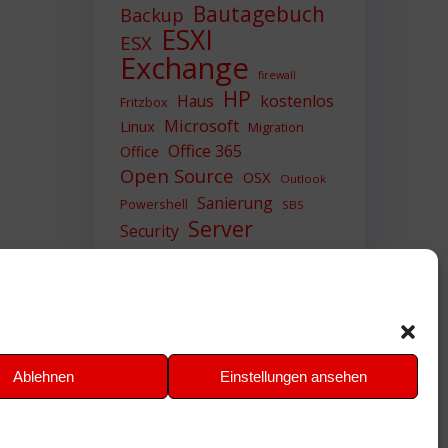
Bautagebuch
Backup
ESXI
ESX
Exchange
firewall
HP
Haus
kostenlos
Fritzbox
Microsoft
Linux
Migration
Office 365
Office
Open Source
OSX
Outlook
Sanierung
Powershell
SBS
Server
Security
Sicherheit
SIEM
Sicherung
Sophos
SSL
Ubuntu
Update
UTM
Upgrade
Veeam
VCSA
VCenter
VMWare
VPN
WAZUH
Ablehnen
Einstellungen ansehen
Windows
Zertifikat