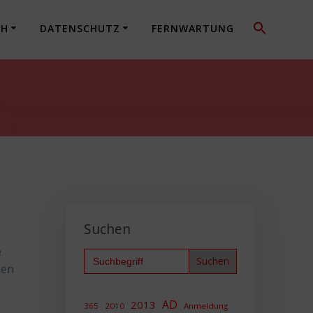
CH
DATENSCHUTZ
FERNWARTUNG
Suchen
e
Search
for:
len
AD
2013
365
2010
Anmeldung