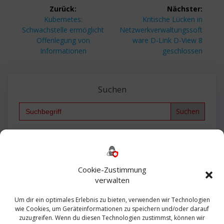
Beitragsnavigation
Zurück:
Nächster:
Vorheriger
Nächster
Kubernetes:
Kritische Lücken in
Beitrag:
Beitrag:
Schwachstelle ermöglicht
Netzwerkverwaltungssoft
Offenlegung von
ware D-Link D-View 8
Informationen
geschlossen
Suchen
Search
for:
Backup
AD
2013
365
2010
Anmeldung
ESXI
Bautagebuch
ESX
Exchange
HP
Haus
Fritzbox
firewall
Cookie-Zustimmung
Microsoft
kostenlos
Linux
Office
Migration
verwalten
Open Source
Office 365
OSX
Powershell
Outlook
Server
Um dir ein optimales Erlebnis zu bieten, verwenden wir Technologien
Sicherheit
Sanierung
Security
SBS
wie Cookies, um Geräteinformationen zu speichern und/oder darauf
Sophos
SSL
Ubuntu
SIEM
Sicherung
zuzugreifen. Wenn du diesen Technologien zustimmst, können wir