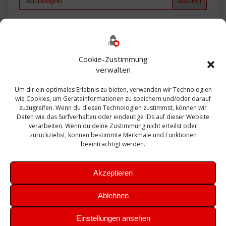
for:
Backup
AD
2013
365
2010
Anmeldung
ESXI
Bautagebuch
ESX
Exchange
HP
Haus
Fritzbox
firewall
Cookie-Zustimmung
Microsoft
kostenlos
Linux
Office
Migration
verwalten
Open Source
Office 365
OSX
Powershell
Outlook
Server
Um dir ein optimales Erlebnis zu bieten, verwenden wir Technologien
Sicherheit
Sanierung
Security
SBS
wie Cookies, um Geräteinformationen zu speichern und/oder darauf
Sophos
SSL
Ubuntu
SIEM
Sicherung
zuzugreifen. Wenn du diesen Technologien zustimmst, können wir
Update
UTM
Veeam
Daten wie das Surfverhalten oder eindeutige IDs auf dieser Website
VCSA
Upgrade
VCenter
verarbeiten. Wenn du deine Zustimmung nicht erteilst oder
Windows
VMWare
VPN
WAZUH
zurückziehst, können bestimmte Merkmale und Funktionen
Zertifikat
beeinträchtigt werden.
Akzeptieren
Ablehnen
© 2026 Leibling.de. Erstellt mit WordPress und dem
Highlight
Einstellungen ansehen
Theme