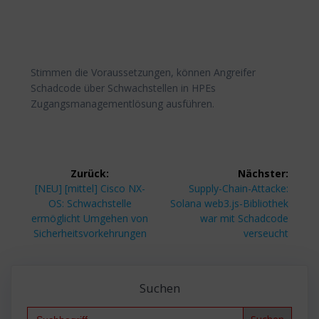
Stimmen die Voraussetzungen, können Angreifer
Schadcode über Schwachstellen in HPEs
Zugangsmanagementlösung ausführen.
Beitragsnavigation
Zurück:
Nächster:
Vorheriger
Nächster
[NEU] [mittel] Cisco NX-
Supply-Chain-Attacke:
Beitrag:
Beitrag:
OS: Schwachstelle
Solana web3.js-Bibliothek
ermöglicht Umgehen von
war mit Schadcode
Sicherheitsvorkehrungen
verseucht
Suchen
Search