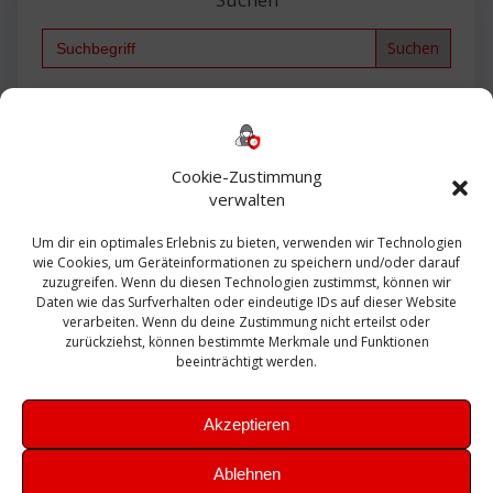
Search
for:
Backup
AD
2013
365
2010
Anmeldung
ESXI
Bautagebuch
ESX
Exchange
HP
Haus
Fritzbox
firewall
Cookie-Zustimmung
Microsoft
kostenlos
Linux
Office
Migration
verwalten
Open Source
Office 365
OSX
Powershell
Outlook
Server
Um dir ein optimales Erlebnis zu bieten, verwenden wir Technologien
Sicherheit
Sanierung
Security
SBS
wie Cookies, um Geräteinformationen zu speichern und/oder darauf
Sophos
SSL
Ubuntu
SIEM
Sicherung
zuzugreifen. Wenn du diesen Technologien zustimmst, können wir
Update
UTM
Veeam
Daten wie das Surfverhalten oder eindeutige IDs auf dieser Website
VCSA
Upgrade
VCenter
verarbeiten. Wenn du deine Zustimmung nicht erteilst oder
Windows
VMWare
VPN
WAZUH
zurückziehst, können bestimmte Merkmale und Funktionen
Zertifikat
beeinträchtigt werden.
Akzeptieren
Ablehnen