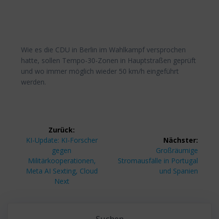
Wie es die CDU in Berlin im Wahlkampf versprochen
hatte, sollen Tempo-30-Zonen in Hauptstraßen geprüft
und wo immer möglich wieder 50 km/h eingeführt
werden.
Beitragsnavigation
Zurück:
Vorheriger
KI-Update: KI-Forscher
Nächster:
Beitrag:
Nächster
gegen
Großräumige
Beitrag:
Militärkooperationen,
Stromausfälle in Portugal
Meta AI Sexting, Cloud
und Spanien
Next
Suchen