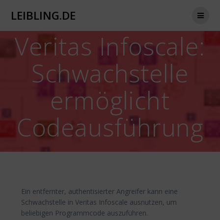
Zum
LEIBLING.DE
Inhalt
springen
Veritas Infoscale:
Schwachstelle
ermöglicht
Codeausführung
Ein entfernter, authentisierter Angreifer kann eine
Schwachstelle in Veritas Infoscale ausnutzen, um
beliebigen Programmcode auszuführen.