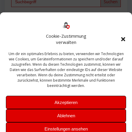
for:
Backup
AD
2013
365
2010
Anmeldung
ESXI
Bautagebuch
ESX
Exchange
HP
Haus
Fritzbox
firewall
Cookie-Zustimmung
Microsoft
kostenlos
Linux
Office
Migration
verwalten
Open Source
Office 365
OSX
Powershell
Outlook
Server
Um dir ein optimales Erlebnis zu bieten, verwenden wir Technologien
Sicherheit
Sanierung
Security
SBS
wie Cookies, um Geräteinformationen zu speichern und/oder darauf
Sophos
SSL
Ubuntu
SIEM
Sicherung
zuzugreifen. Wenn du diesen Technologien zustimmst, können wir
Update
UTM
Veeam
Daten wie das Surfverhalten oder eindeutige IDs auf dieser Website
VCSA
Upgrade
VCenter
verarbeiten. Wenn du deine Zustimmung nicht erteilst oder
Windows
VMWare
VPN
WAZUH
zurückziehst, können bestimmte Merkmale und Funktionen
Zertifikat
beeinträchtigt werden.
Akzeptieren
Ablehnen
© 2026 Leibling.de. Erstellt mit WordPress und dem
Highlight
Einstellungen ansehen
Theme