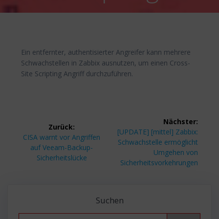
Ein entfernter, authentisierter Angreifer kann mehrere
Schwachstellen in Zabbix ausnutzen, um einen Cross-
Site Scripting Angriff durchzuführen.
Beitragsnavigation
Nächster:
Zurück:
Nächster
[UPDATE] [mittel] Zabbix:
Vorheriger
CISA warnt vor Angriffen
Beitrag:
Schwachstelle ermöglicht
Beitrag:
auf Veeam-Backup-
Umgehen von
Sicherheitslücke
Sicherheitsvorkehrungen
Suchen
Search