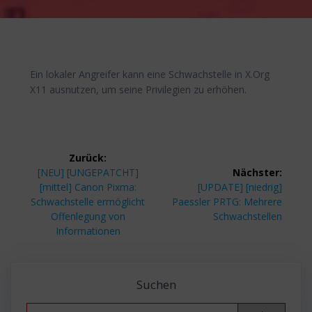
Ein lokaler Angreifer kann eine Schwachstelle in X.Org
X11 ausnutzen, um seine Privilegien zu erhöhen.
Beitragsnavigation
Zurück:
Vorheriger
[NEU] [UNGEPATCHT]
Nächster:
Beitrag:
Nächster
[mittel] Canon Pixma:
[UPDATE] [niedrig]
Beitrag:
Schwachstelle ermöglicht
Paessler PRTG: Mehrere
Offenlegung von
Schwachstellen
Informationen
Suchen
Search