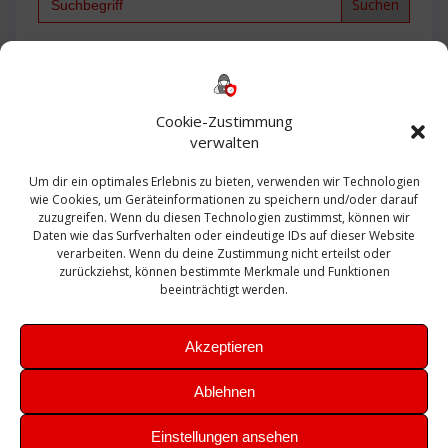
for:
Backup
AD
2013
365
2010
Anmeldung
ESXI
Bautagebuch
ESX
Exchange
HP
Haus
Fritzbox
firewall
Cookie-Zustimmung
Microsoft
kostenlos
Linux
Office
Migration
verwalten
Open Source
Office 365
OSX
Powershell
Outlook
Server
Um dir ein optimales Erlebnis zu bieten, verwenden wir Technologien
Sicherheit
Sanierung
Security
SBS
wie Cookies, um Geräteinformationen zu speichern und/oder darauf
Sophos
SSL
Ubuntu
SIEM
Sicherung
zuzugreifen. Wenn du diesen Technologien zustimmst, können wir
Update
UTM
Veeam
Daten wie das Surfverhalten oder eindeutige IDs auf dieser Website
VCSA
Upgrade
VCenter
verarbeiten. Wenn du deine Zustimmung nicht erteilst oder
Windows
VMWare
VPN
WAZUH
zurückziehst, können bestimmte Merkmale und Funktionen
Zertifikat
beeinträchtigt werden.
Akzeptieren
Ablehnen
© 2026 Leibling.de. Erstellt mit WordPress und dem
Highlight
Einstellungen ansehen
Theme