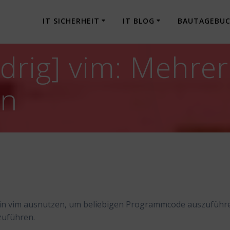
IT SICHERHEIT
IT BLOG
BAUTAGEBU
drig] vim: Mehre
en
 in vim ausnutzen, um beliebigen Programmcode auszuführ
zuführen.