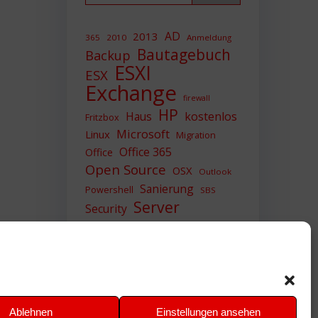
AD
2013
365
2010
Anmeldung
Bautagebuch
Backup
ESXI
ESX
Exchange
firewall
HP
Haus
kostenlos
Fritzbox
Microsoft
Linux
Migration
Office 365
Office
Open Source
OSX
Outlook
Sanierung
Powershell
SBS
Server
Security
Sicherheit
SIEM
Sicherung
Sophos
SSL
Ubuntu
Update
UTM
Upgrade
Veeam
VCSA
VCenter
VMWare
VPN
WAZUH
Ablehnen
Einstellungen ansehen