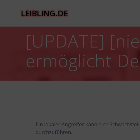
Zum
Inhalt
LEIBLING.DE
springen
[UPDATE] [nied
ermöglicht Den
Ein lokaler Angreifer kann eine Schwachstelle
durchzuführen.