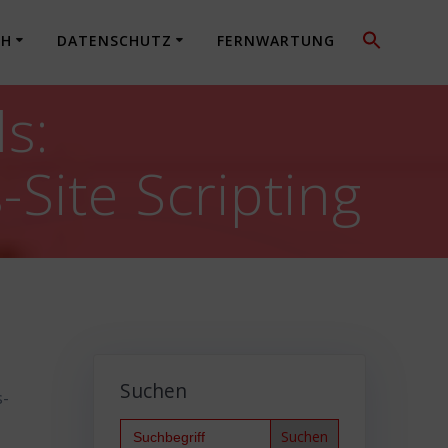
CH
DATENSCHUTZ
FERNWARTUNG
s:
Site Scripting
Suchen
s-
Search
for: