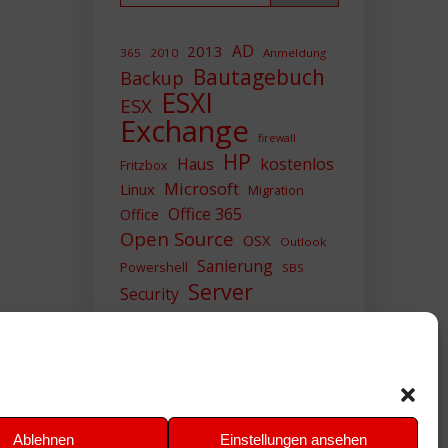
AD
2013
365
2010
Anmeldung
Bautagebuch
Backup
ESXI
ESX
Exchange
firewall
HP
Haus
kostenlos
Fritzbox
Microsoft
Linux
Migration
Office 365
Office
Open Source
OSX
Outlook
Sanierung
Powershell
SBS
Server
Security
Sicherheit
SIEM
Sicherung
Sophos
SSL
Ubuntu
Update
UTM
Upgrade
Veeam
VCSA
VCenter
VMWare
VPN
WAZUH
Ablehnen
Einstellungen ansehen