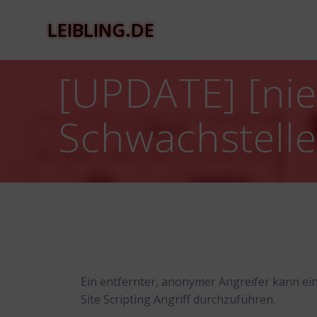
Zum
Inhalt
LEIBLING.DE
springen
[UPDATE] [nie
Schwachstelle 
Ein entfernter, anonymer Angreifer kann ein
Site Scripting Angriff durchzuführen.