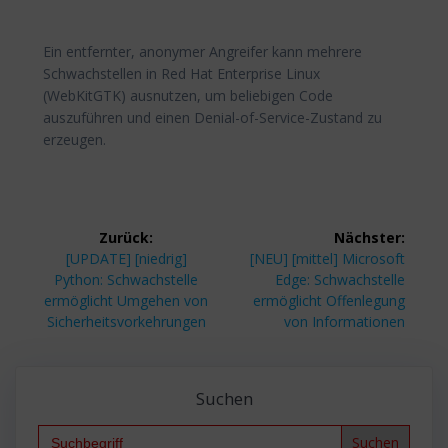
Ein entfernter, anonymer Angreifer kann mehrere
Schwachstellen in Red Hat Enterprise Linux
(WebKitGTK) ausnutzen, um beliebigen Code
auszuführen und einen Denial-of-Service-Zustand zu
erzeugen.
Beitragsnavigation
Zurück:
Nächster:
Vorheriger
Nächster
[UPDATE] [niedrig]
[NEU] [mittel] Microsoft
Beitrag:
Beitrag:
Python: Schwachstelle
Edge: Schwachstelle
ermöglicht Umgehen von
ermöglicht Offenlegung
Sicherheitsvorkehrungen
von Informationen
Suchen
Search
for: