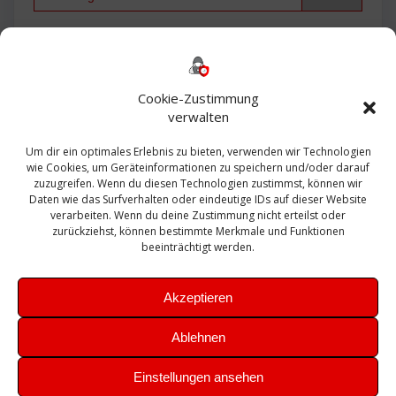
Backup
AD
2013
365
2010
Anmeldung
ESXI
Bautagebuch
ESX
Exchange
HP
Haus
Fritzbox
firewall
Cookie-Zustimmung
Microsoft
kostenlos
Linux
Office
Migration
verwalten
Open Source
Office 365
OSX
Powershell
Outlook
Server
Um dir ein optimales Erlebnis zu bieten, verwenden wir Technologien
Sicherheit
Sanierung
Security
SBS
wie Cookies, um Geräteinformationen zu speichern und/oder darauf
Sophos
SSL
Ubuntu
SIEM
Sicherung
zuzugreifen. Wenn du diesen Technologien zustimmst, können wir
Update
UTM
Veeam
Daten wie das Surfverhalten oder eindeutige IDs auf dieser Website
VCSA
Upgrade
VCenter
verarbeiten. Wenn du deine Zustimmung nicht erteilst oder
Windows
VMWare
VPN
WAZUH
zurückziehst, können bestimmte Merkmale und Funktionen
Zertifikat
beeinträchtigt werden.
Akzeptieren
Ablehnen
© 2026 Leibling.de. Erstellt mit WordPress und dem
Highlight
Einstellungen ansehen
Theme