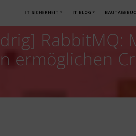
IT SICHERHEIT
IT BLOG
BAUTAGEBU
drig] RabbitMQ:
n ermöglichen Cr