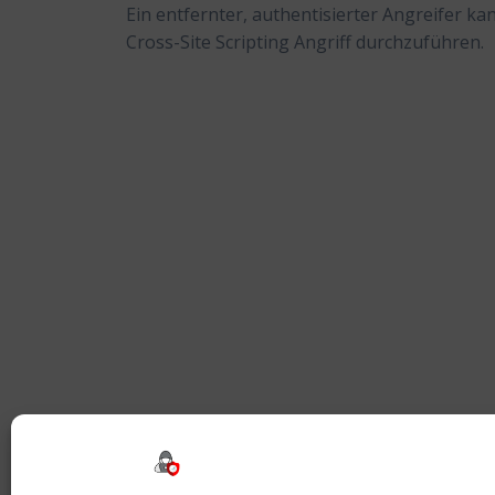
Ein entfernter, authentisierter Angreifer 
Cross-Site Scripting Angriff durchzuführen.
Beitragsnavigation