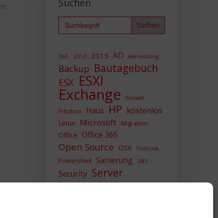
Suchen
en
Search
for:
AD
2013
365
2010
Anmeldung
Bautagebuch
Backup
ESXI
ESX
Exchange
firewall
HP
Haus
kostenlos
Fritzbox
Microsoft
Linux
Migration
Office 365
Office
Open Source
OSX
Outlook
Sanierung
Powershell
SBS
Server
Security
Sicherheit
SIEM
Sicherung
Sophos
SSL
Ubuntu
Update
UTM
Upgrade