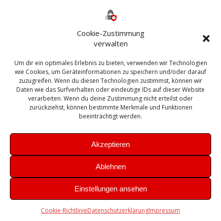
Backup
AD
2013
365
2010
Anmeldung
ESXI
Bautagebuch
ESX
Exchange
HP
Haus
Fritzbox
firewall
Cookie-Zustimmung
Microsoft
kostenlos
Linux
Office
Migration
verwalten
Open Source
Office 365
OSX
Powershell
Outlook
Server
Um dir ein optimales Erlebnis zu bieten, verwenden wir Technologien
Sicherheit
Sanierung
Security
SBS
wie Cookies, um Geräteinformationen zu speichern und/oder darauf
Sophos
SSL
Ubuntu
SIEM
Sicherung
zuzugreifen. Wenn du diesen Technologien zustimmst, können wir
Update
UTM
Veeam
Daten wie das Surfverhalten oder eindeutige IDs auf dieser Website
VCSA
Upgrade
VCenter
verarbeiten. Wenn du deine Zustimmung nicht erteilst oder
Windows
VMWare
VPN
WAZUH
zurückziehst, können bestimmte Merkmale und Funktionen
Zertifikat
beeinträchtigt werden.
Akzeptieren
Ablehnen
© 2026 Leibling.de. Erstellt mit WordPress und dem
Highlight
Einstellungen ansehen
Theme
Cookie-Richtlinie
Datenschutzerklärung
Impressum