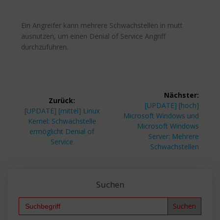
Ein Angreifer kann mehrere Schwachstellen in mutt
ausnutzen, um einen Denial of Service Angriff
durchzuführen.
Beitragsnavigation
Nächster:
Zurück:
Nächster
[UPDATE] [hoch]
Vorheriger
[UPDATE] [mittel] Linux
Beitrag:
Microsoft Windows und
Beitrag:
Kernel: Schwachstelle
Microsoft Windows
ermöglicht Denial of
Server: Mehrere
Service
Schwachstellen
Suchen
Search
for: