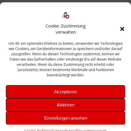
Backup
AD
2013
365
2010
Anmeldung
ESXI
Bautagebuch
ESX
Exchange
HP
Haus
Fritzbox
firewall
Cookie-Zustimmung
Microsoft
kostenlos
Linux
Office
Migration
verwalten
Open Source
Office 365
OSX
Powershell
Outlook
Server
Um dir ein optimales Erlebnis zu bieten, verwenden wir Technologien
Sicherheit
Sanierung
Security
SBS
wie Cookies, um Geräteinformationen zu speichern und/oder darauf
Sophos
SSL
Ubuntu
SIEM
Sicherung
zuzugreifen. Wenn du diesen Technologien zustimmst, können wir
Update
UTM
Veeam
Daten wie das Surfverhalten oder eindeutige IDs auf dieser Website
VCSA
Upgrade
VCenter
verarbeiten. Wenn du deine Zustimmung nicht erteilst oder
Windows
VMWare
VPN
WAZUH
zurückziehst, können bestimmte Merkmale und Funktionen
Zertifikat
beeinträchtigt werden.
Akzeptieren
Ablehnen
© 2026 Leibling.de. Erstellt mit WordPress und dem
Highlight
Einstellungen ansehen
Theme
Cookie-Richtlinie
Datenschutzerklärung
Impressum