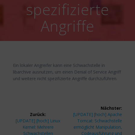
spezifizierte
Angriffe
Ein lokaler Angreifer kann eine Schwachstelle in
libarchive ausnutzen, um einen Denial of Service Angriff
und weitere nicht spezifizierte Angriffe durchzuführen.
Beitragsnavigation
Nächster:
Nächster
Zurück:
[UPDATE] [hoch] Apache
Vorheriger
Beitrag:
[UPDATE] [hoch] Linux
Tomcat: Schwachstelle
Beitrag:
Kernel: Mehrere
ermöglicht Manipulation,
Schwachstellen
Codeausführung und