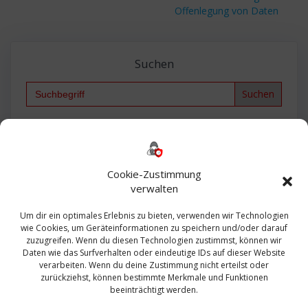
Offenlegung von Daten
Suchen
Search
for:
Backup
AD
2013
365
2010
Anmeldung
ESXI
Bautagebuch
ESX
Exchange
HP
Haus
Fritzbox
firewall
Cookie-Zustimmung
Microsoft
kostenlos
Linux
Office
Migration
verwalten
Open Source
Office 365
OSX
Powershell
Outlook
Server
Um dir ein optimales Erlebnis zu bieten, verwenden wir Technologien
Sicherheit
Sanierung
Security
SBS
wie Cookies, um Geräteinformationen zu speichern und/oder darauf
Sophos
SSL
Ubuntu
SIEM
Sicherung
zuzugreifen. Wenn du diesen Technologien zustimmst, können wir
Update
UTM
Veeam
Daten wie das Surfverhalten oder eindeutige IDs auf dieser Website
VCSA
Upgrade
VCenter
verarbeiten. Wenn du deine Zustimmung nicht erteilst oder
Windows
VMWare
VPN
WAZUH
zurückziehst, können bestimmte Merkmale und Funktionen
Zertifikat
beeinträchtigt werden.