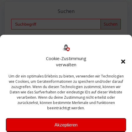
Suchen
Search
for:
Backup
AD
2013
365
2010
Anmeldung
ESXI
Bautagebuch
ESX
Exchange
HP
Haus
Fritzbox
firewall
Cookie-Zustimmung
Microsoft
kostenlos
Linux
Office
Migration
verwalten
Open Source
Office 365
OSX
Powershell
Outlook
Server
Um dir ein optimales Erlebnis zu bieten, verwenden wir Technologien
Sicherheit
Sanierung
Security
SBS
wie Cookies, um Geräteinformationen zu speichern und/oder darauf
Sophos
SSL
Ubuntu
SIEM
Sicherung
zuzugreifen. Wenn du diesen Technologien zustimmst, können wir
Update
UTM
Veeam
Daten wie das Surfverhalten oder eindeutige IDs auf dieser Website
VCSA
Upgrade
VCenter
verarbeiten. Wenn du deine Zustimmung nicht erteilst oder
Windows
VMWare
VPN
WAZUH
zurückziehst, können bestimmte Merkmale und Funktionen
Zertifikat
beeinträchtigt werden.
Akzeptieren