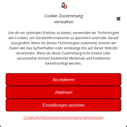
ESXI
Bautagebuch
ESX
Exchange
HP
Haus
Fritzbox
firewall
Cookie-Zustimmung
Microsoft
kostenlos
Linux
Office
Migration
verwalten
Open Source
Office 365
OSX
Powershell
Outlook
Server
Um dir ein optimales Erlebnis zu bieten, verwenden wir Technologien
Sicherheit
Sanierung
Security
SBS
wie Cookies, um Geräteinformationen zu speichern und/oder darauf
Sophos
SSL
Ubuntu
SIEM
Sicherung
zuzugreifen. Wenn du diesen Technologien zustimmst, können wir
Update
UTM
Veeam
Daten wie das Surfverhalten oder eindeutige IDs auf dieser Website
VCSA
Upgrade
VCenter
verarbeiten. Wenn du deine Zustimmung nicht erteilst oder
Windows
VMWare
VPN
WAZUH
zurückziehst, können bestimmte Merkmale und Funktionen
Zertifikat
beeinträchtigt werden.
Akzeptieren
Ablehnen
© 2026 Leibling.de. Erstellt mit WordPress und dem
Highlight
Einstellungen ansehen
Theme
Cookie-Richtlinie
Datenschutzerklärung
Impressum