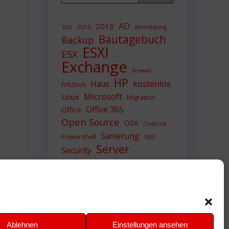
AD
2013
365
2010
Anmeldung
Bautagebuch
Backup
ESXI
ESX
Exchange
firewall
HP
Haus
kostenlos
Fritzbox
Microsoft
Linux
Migration
Office 365
Office
Open Source
OSX
Outlook
Sanierung
Powershell
SBS
Server
Security
Sicherheit
SIEM
Sicherung
Sophos
SSL
Ubuntu
Update
UTM
Upgrade
Veeam
VCSA
VCenter
VMWare
VPN
WAZUH
Ablehnen
Einstellungen ansehen