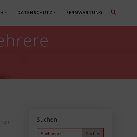
CH
DATENSCHUTZ
FERNWARTUNG
ehrere
Suchen
öhen
Search
for: