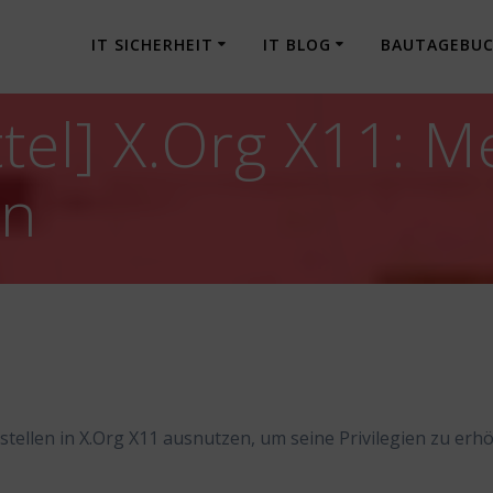
IT SICHERHEIT
IT BLOG
BAUTAGEBU
tel] X.Org X11: M
en
tellen in X.Org X11 ausnutzen, um seine Privilegien zu erh