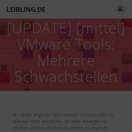
Zum
LEIBLING.DE
Inhalt
springen
[UPDATE] [mittel]
VMware Tools:
Mehrere
Schwachstellen
Ein lokaler Angreifer kann mehrere Schwachstellen in
VMware Tools ausnutzen, um seine Privilegien zu
erhöhen und Sicherheitsmaßnahmen zu umgehen.