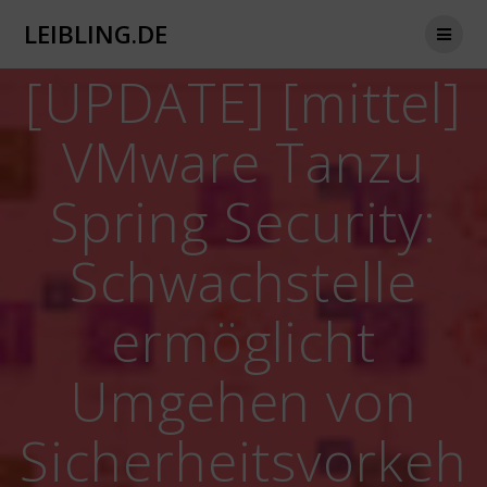
Zum
LEIBLING.DE
Inhalt
springen
[UPDATE] [mittel]
VMware Tanzu
Spring Security:
Schwachstelle
ermöglicht
Umgehen von
Sicherheitsvorkeh