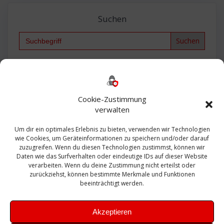
Suchen
Search
for:
Backup
AD
2013
365
2010
Anmeldung
ESXI
Bautagebuch
ESX
Exchange
HP
Haus
Fritzbox
firewall
Cookie-Zustimmung
Microsoft
kostenlos
Linux
Office
Migration
verwalten
Open Source
Office 365
OSX
Powershell
Outlook
Server
Um dir ein optimales Erlebnis zu bieten, verwenden wir Technologien
Sicherheit
Sanierung
Security
SBS
wie Cookies, um Geräteinformationen zu speichern und/oder darauf
Sophos
SSL
Ubuntu
SIEM
Sicherung
zuzugreifen. Wenn du diesen Technologien zustimmst, können wir
Update
UTM
Veeam
Daten wie das Surfverhalten oder eindeutige IDs auf dieser Website
VCSA
Upgrade
VCenter
verarbeiten. Wenn du deine Zustimmung nicht erteilst oder
Windows
VMWare
VPN
WAZUH
zurückziehst, können bestimmte Merkmale und Funktionen
Zertifikat
beeinträchtigt werden.
Akzeptieren