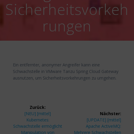
Sicherheitsvorkeh
rungen
Ein entfernter, anonymer Angreifer kann eine
Schwachstelle in VMware Tanzu Spring Cloud Gateway
ausnutzen, um Sicherheitsvorkehrungen zu umgehen.
Beitragsnavigation
Zurück:
Vorheriger
[NEU] [mittel]
Nächster:
Beitrag:
Nächster
Kubernetes:
[UPDATE] [mittel]
Beitrag:
Schwachstelle ermöglicht
Apache ActiveMQ:
Manipulation von
Mehrere Schwachstellen