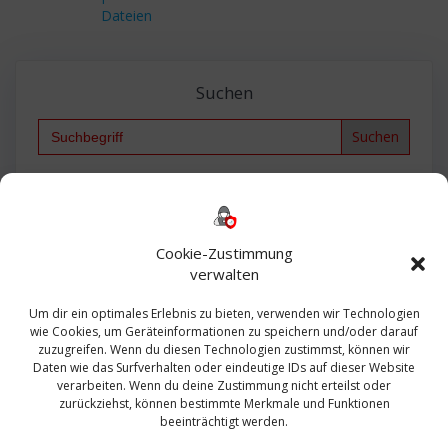
Dateien
Suchen
Search
for:
Backup
AD
2013
365
2010
Anmeldung
ESXI
Bautagebuch
ESX
Exchange
HP
Haus
Fritzbox
firewall
Cookie-Zustimmung
Microsoft
kostenlos
Linux
Office
Migration
verwalten
Open Source
Office 365
OSX
Powershell
Outlook
Server
Um dir ein optimales Erlebnis zu bieten, verwenden wir Technologien
Sicherheit
Sanierung
Security
SBS
wie Cookies, um Geräteinformationen zu speichern und/oder darauf
Sophos
SSL
Ubuntu
SIEM
Sicherung
zuzugreifen. Wenn du diesen Technologien zustimmst, können wir
Update
UTM
Veeam
Daten wie das Surfverhalten oder eindeutige IDs auf dieser Website
VCSA
Upgrade
VCenter
verarbeiten. Wenn du deine Zustimmung nicht erteilst oder
Windows
VMWare
VPN
WAZUH
zurückziehst, können bestimmte Merkmale und Funktionen
Zertifikat
beeinträchtigt werden.