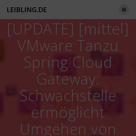
Zum
LEIBLING.DE
Inhalt
springen
[UPDATE] [mittel]
VMware Tanzu
Spring Cloud
Gateway:
Schwachstelle
ermöglicht
Umgehen von