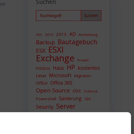
Suchen
 um
Search
for:
AD
2013
365
2010
Anmeldung
Bautagebuch
Backup
ESXI
ESX
Exchange
firewall
HP
Haus
kostenlos
Fritzbox
Microsoft
Linux
Migration
Office 365
Office
Open Source
OSX
Outlook
Sanierung
Powershell
SBS
Server
Security
Sicherheit
SIEM
Sicherung
Sophos
SSL
Ubuntu
Update
UTM
Upgrade