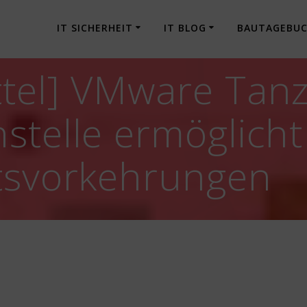
IT SICHERHEIT
IT BLOG
BAUTAGEBU
tel] VMware Tanz
hstelle ermöglic
itsvorkehrungen