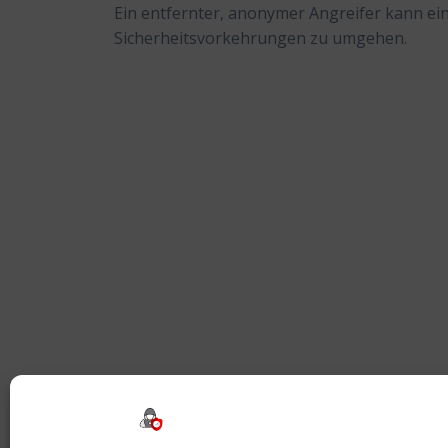
Ein entfernter, anonymer Angreifer kann e
Sicherheitsvorkehrungen zu umgehen.
Beitragsnavigation