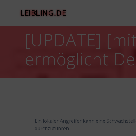
Zum
Inhalt
LEIBLING.DE
springen
[UPDATE] [mit
ermöglicht Den
Ein lokaler Angreifer kann eine Schwachstell
durchzuführen.