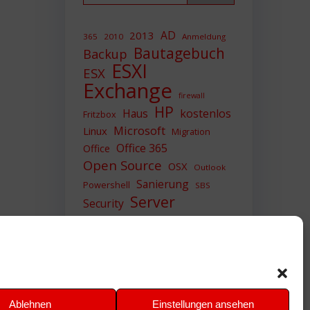
AD
2013
365
2010
Anmeldung
Bautagebuch
Backup
ESXI
ESX
Exchange
firewall
HP
Haus
kostenlos
Fritzbox
Microsoft
Linux
Migration
Office 365
Office
Open Source
OSX
Outlook
Sanierung
Powershell
SBS
Server
Security
Sicherheit
SIEM
Sicherung
Sophos
SSL
Ubuntu
Update
UTM
Upgrade
Veeam
VCSA
VCenter
VMWare
VPN
WAZUH
Ablehnen
Einstellungen ansehen