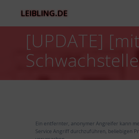
Zum
Inhalt
LEIBLING.DE
springen
[UPDATE] [mit
Schwachstell
Ein entfernter, anonymer Angreifer kann me
Service Angriff durchzuführen, beliebigen