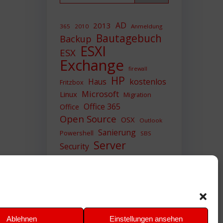
AD
2013
365
2010
Anmeldung
Bautagebuch
Backup
ESXI
ESX
Exchange
firewall
HP
Haus
kostenlos
Fritzbox
Microsoft
Linux
Migration
Office 365
Office
Open Source
OSX
Outlook
Sanierung
Powershell
SBS
Server
Security
Sicherheit
SIEM
Sicherung
Sophos
SSL
Ubuntu
Update
UTM
Upgrade
Veeam
VCSA
VCenter
VMWare
VPN
WAZUH
Ablehnen
Einstellungen ansehen